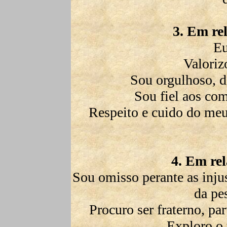
3. Em re
E
Valoriz
Sou orgulhoso, de
Sou fiel aos co
Respeito e cuido do me
4. Em rel
Sou omisso perante as injus
da pe
Procuro ser fraterno, pa
Exploro o 