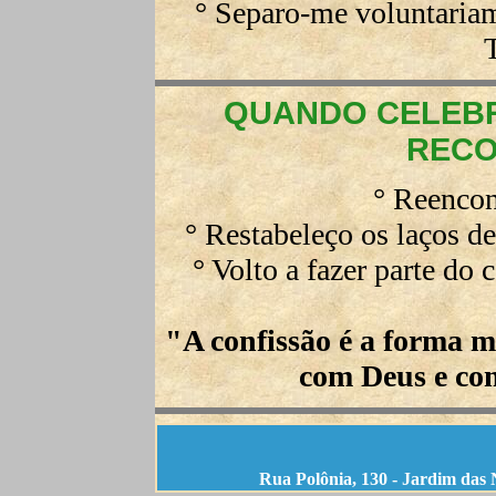
° Separo-me voluntaria
QUANDO CELEB
RECO
° Reencont
° Restabeleço os laços d
° Volto a fazer parte do
"A confissão é a forma ma
com Deus e com
Rua Polônia, 130 - Jardim das 