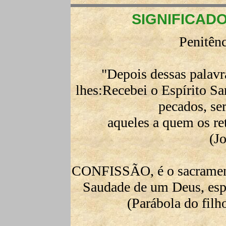
SIGNIFICAD
Penitên
"Depois dessas palavr
lhes:Recebei o Espírito S
pecados, se
aqueles a quem os ret
(J
CONFISSÃO, é o sacram
Saudade de um Deus, espe
(Parábola do filh