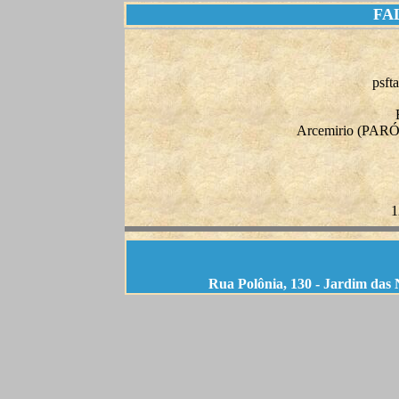
FA
psft
Arcemirio (PA
1
Rua Polônia, 130 - Jardim das 