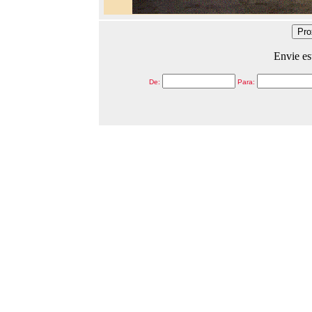
Envie es
De:
Para: