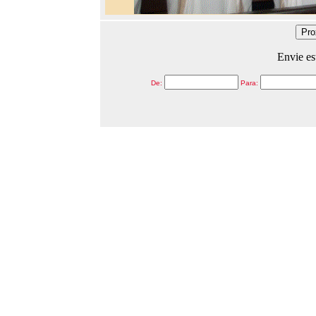
Envie es
De:
Para: