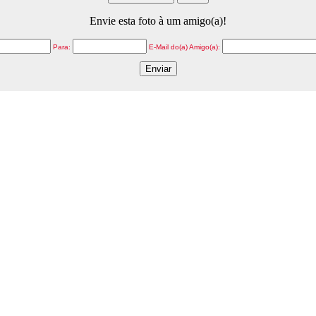
Envie esta foto à um amigo(a)!
Para:
E-Mail do(a) Amigo(a):