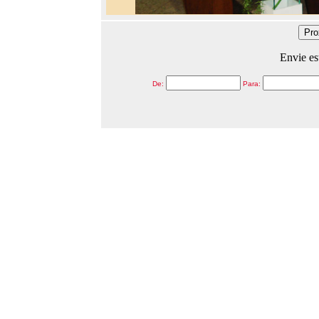
Envie es
De:
Para: