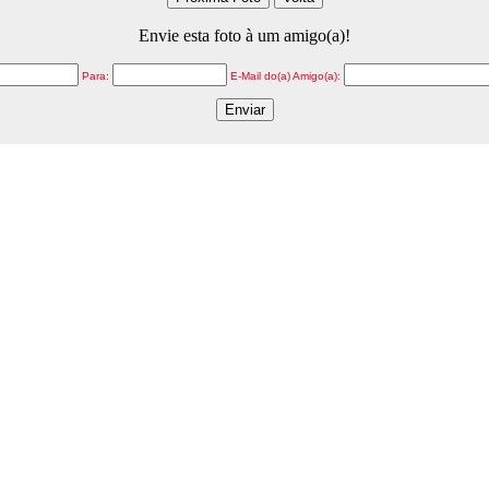
Envie esta foto à um amigo(a)!
Para:
E-Mail do(a) Amigo(a):